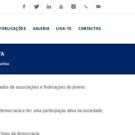
Facebook
Twitter
LinkedIn
Youtube
Instagram
(+351)
geral@fnaj.pt
PUBLICAÇÕES
GALERIA
LIGA-TE
CONTACTOS
919
191
VA
102 /
ativa
919
191
liados de associações e federações de jovens
106 /
emocracia e ter uma participação ativa na sociedade.
222
007
ípios da democracia;