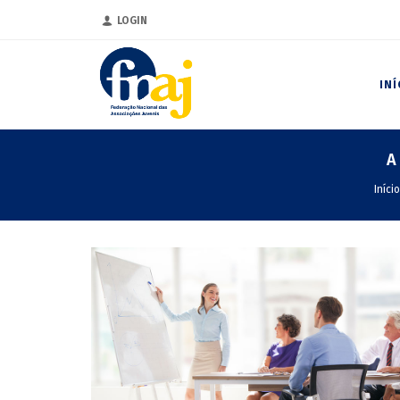
LOGIN
INÍ
A
Início