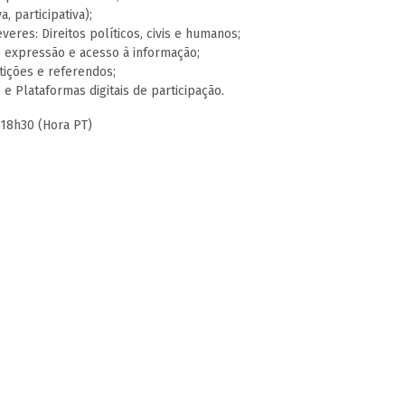
767
, participativa);
veres: Direitos políticos, civis e humanos;
e expressão e acesso à informação;
tições e referendos;
e Plataformas digitais de participação.
 18h30 (Hora PT)
o