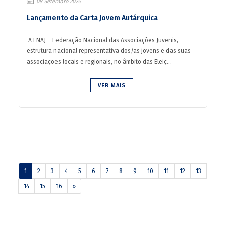
08 Setembro 2025
Lançamento da Carta Jovem Autárquica
A FNAJ – Federação Nacional das Associações Juvenis,
estrutura nacional representativa dos/as jovens e das suas
associações locais e regionais, no âmbito das Eleiç...
VER MAIS
1
2
3
4
5
6
7
8
9
10
11
12
13
14
15
16
»