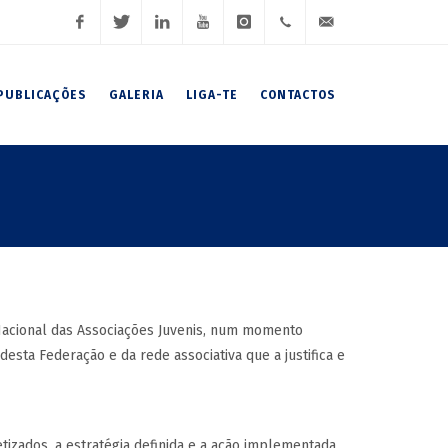
Facebook
Twitter
LinkedIn
Youtube
Instagram
(+351)
geral@fnaj.pt
PUBLICAÇÕES
GALERIA
LIGA-TE
CONTACTOS
919
191
102 /
919
191
 Nacional das Associações Juvenis, num momento
106 /
sta Federação e da rede associativa que a justifica e
222
007
tizados, a estratégia definida e a ação implementada