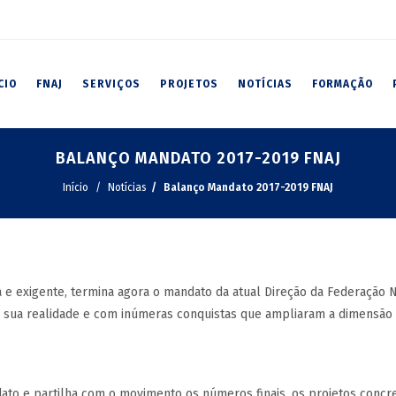
CIO
FNAJ
SERVIÇOS
PROJETOS
NOTÍCIAS
FORMAÇÃO
BALANÇO MANDATO 2017-2019 FNAJ
Início
Notícias
Balanço Mandato 2017-2019 FNAJ
a e exigente, termina agora o mandato da atual Direção da Federação
a sua realidade e com inúmeras conquistas que ampliaram a dimensão de
ato e partilha com o movimento os números finais, os projetos concre