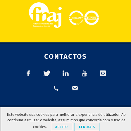
CONTACTOS
© 2018
FNAJ | Federação Nacional das Associações Juvenis
|
Este website usa cookies para melhorar a experiência do utilizador. Ao
Consultar a
Política de Privacidade
continuar a utilizar o website, assumimos que concorda com o uso de
Todos os direitos reservados | Desenvolvido por
GoUpBuzZ.com
cookies.
ACEITO
LER MAIS