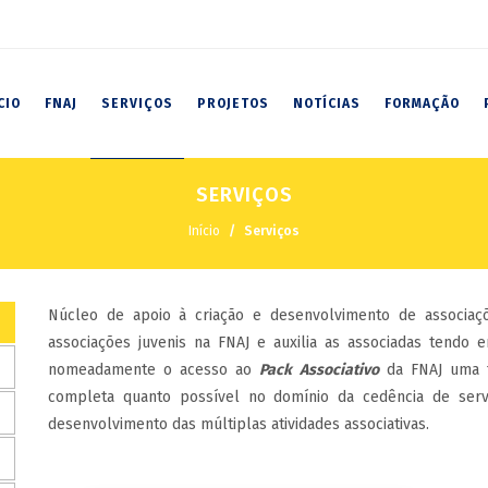
CIO
FNAJ
SERVIÇOS
PROJETOS
NOTÍCIAS
FORMAÇÃO
SERVIÇOS
Início
Serviços
Núcleo de apoio à criação e desenvolvimento de associaçõ
associações juvenis na FNAJ e auxilia as associadas tendo
nomeadamente o acesso ao
Pack Associativo
da FNAJ uma f
completa quanto possível no domínio da cedência de serv
desenvolvimento das múltiplas atividades associativas.