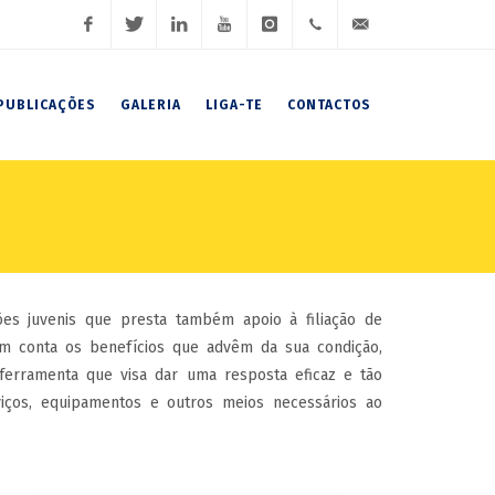
Facebook
Twitter
LinkedIn
Youtube
Instagram
(+351)
geral@fnaj.pt
PUBLICAÇÕES
GALERIA
LIGA-TE
CONTACTOS
919
191
102 /
919
191
es juvenis que presta também apoio à filiação de
 em conta os benefícios que advêm da sua condição,
106 /
erramenta que visa dar uma resposta eficaz e tão
iços, equipamentos e outros meios necessários ao
222
007